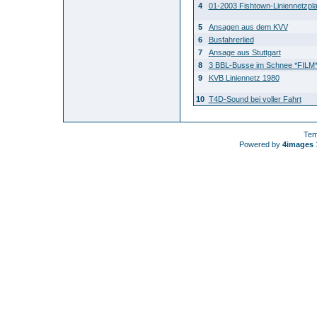
4
01-2003 Fishtown-Liniennetzpl
5
Ansagen aus dem KVV
6
Busfahrerlied
7
Ansage aus Stuttgart
8
3 BBL-Busse im Schnee *FILM
9
KVB Liniennetz 1980
10
T4D-Sound bei voller Fahrt
Tem
Powered by
4images