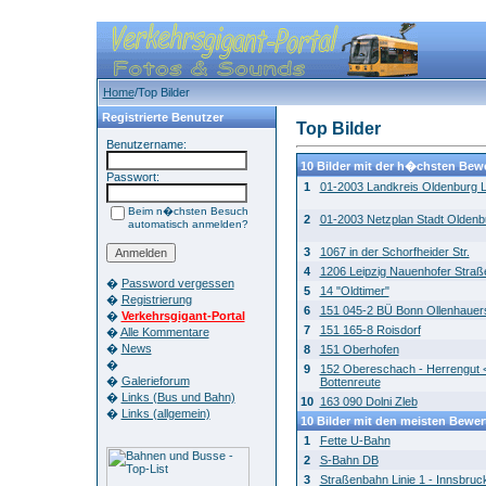
Home
/Top Bilder
Registrierte Benutzer
Top Bilder
Benutzername:
10 Bilder mit der h�chsten Bew
Passwort:
1
01-2003 Landkreis Oldenburg L
Beim n�chsten Besuch
2
01-2003 Netzplan Stadt Oldenb
automatisch anmelden?
3
1067 in der Schorfheider Str.
4
1206 Leipzig Nauenhofer Straß
�
Password vergessen
5
14 "Oldtimer"
�
Registrierung
6
151 045-2 BÜ Bonn Ollenhauer
�
Verkehrsgigant-Portal
7
151 165-8 Roisdorf
�
Alle Kommentare
�
News
8
151 Oberhofen
�
9
152 Obereschach - Herrengut 
�
Galerieforum
Bottenreute
�
Links (Bus und Bahn)
10
163 090 Dolni Zleb
�
Links (allgemein)
10 Bilder mit den meisten Bewe
1
Fette U-Bahn
2
S-Bahn DB
3
Straßenbahn Linie 1 - Innsbruc