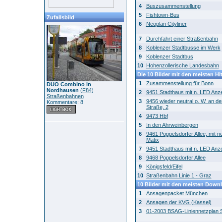
4
Buszusammenstellung
5
Fishtown-Bus
Zufallsbild
6
Neoplan Cityliner
7
Durchfahrt einer Straßenbahn
8
Koblenzer Stadtbusse im Werk
9
Koblenzer Stadtbus
10
Hohenzollerische Landesbahn
Die 10 Bilder mit den meisten Hi
1
Zusammenstellung für Bonn
DUO Combino in
Nordhausen
(
F84
)
2
9451 Stadthaus mit n. LED Anze
Straßenbahnen
3
9456 wieder neutral o..W. an de
Kommentare: 8
Straße, 2
4
9473 Hbf
5
In den Ahrweinbergen
6
9461 Poppelsdorfer Allee, mit 
Matix
7
9451 Stadthaus mit n. LED Anze
8
9468 Poppelsdorfer Allee
9
Königsfeld/Eifel
10
Straßenbahn Linie 1 - Graz
10 Bilder mit den meisten Down
1
Ansagenpacket München
2
Ansagen der KVG (Kassel)
3
01-2003 BSAG-Liniennetzplan 