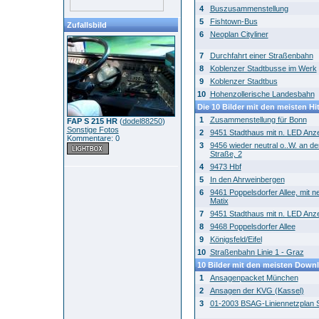
4
Buszusammenstellung
5
Fishtown-Bus
Zufallsbild
6
Neoplan Cityliner
7
Durchfahrt einer Straßenbahn
8
Koblenzer Stadtbusse im Werk
9
Koblenzer Stadtbus
10
Hohenzollerische Landesbahn
Die 10 Bilder mit den meisten Hi
1
Zusammenstellung für Bonn
FAP S 215 HR
(
dodel88250
)
Sonstige Fotos
2
9451 Stadthaus mit n. LED Anze
Kommentare: 0
3
9456 wieder neutral o..W. an de
Straße, 2
4
9473 Hbf
5
In den Ahrweinbergen
6
9461 Poppelsdorfer Allee, mit 
Matix
7
9451 Stadthaus mit n. LED Anze
8
9468 Poppelsdorfer Allee
9
Königsfeld/Eifel
10
Straßenbahn Linie 1 - Graz
10 Bilder mit den meisten Down
1
Ansagenpacket München
2
Ansagen der KVG (Kassel)
3
01-2003 BSAG-Liniennetzplan 