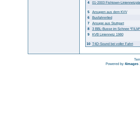
4
01-2003 Fishtown-Liniennetzpl
5
Ansagen aus dem KVV
6
Busfahrerlied
7
Ansage aus Stuttgart
8
3 BBL-Busse im Schnee *FILM
9
KVB Liniennetz 1980
10
T4D-Sound bei voller Fahrt
Tem
Powered by
4images