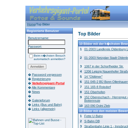
Home
/Top Bilder
Registrierte Benutzer
Top Bilder
Benutzername:
10 Bilder mit der h�chsten Bew
Passwort:
1
01-2003 Landkreis Oldenburg L
Beim n�chsten Besuch
2
01-2003 Netzplan Stadt Oldenb
automatisch anmelden?
3
1067 in der Schorfheider Str.
4
1206 Leipzig Nauenhofer Straß
�
Password vergessen
5
14 "Oldtimer"
�
Registrierung
6
151 045-2 BÜ Bonn Ollenhauer
�
Verkehrsgigant-Portal
7
151 165-8 Roisdorf
�
Alle Kommentare
�
News
8
151 Oberhofen
�
9
152 Obereschach - Herrengut 
�
Galerieforum
Bottenreute
�
Links (Bus und Bahn)
10
163 090 Dolni Zleb
�
Links (allgemein)
10 Bilder mit den meisten Bewe
1
Fette U-Bahn
2
S-Bahn DB
3
Straßenbahn Linie 1 - Innsbruc