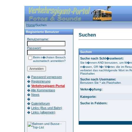
Home
/Suchen
Registrierte Benutzer
Suchen
Benutzername:
Passwort:
Suchen
Beim n�chsten Besuch
Suche nach Schl�sselwort:
automatisch anmelden?
Sie k�nnen AND benutzen, um W�rter
m�ssen, OR f�r W�rter, die im Resu
verbietet das nachfolgende Wort im Re
Platzhalter.
�
Password vergessen
Suche nach Username:
�
Registrierung
Benutzen Sie * als Platzhalter.
�
Verkehrsgigant-Portal
Verkn�pfung:
�
Alle Kommentare
�
News
Kategorie:
�
Suche in Feldern:
�
Galerieforum
�
Links (Bus und Bahn)
�
Links (allgemein)