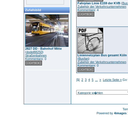
Fahrplan Linie E159 der KVB
(
Bus
Zubehör der Verkehrsunternehmen
Zufallsbild
Kommentare: 4
2827 DD - Bahnhof Mitte
(
dodel88250
)
Liniennetzplan Bus gesamt Köln
Straßenbahnen
(
Busfan
)
Kommentare: 0
Zubehör der Verkehrsunternehmen
Kommentare: 0
[
1
]
2
3
4
5
...
»
Letzte Seite »
Go 
Tem
Powered by
4images