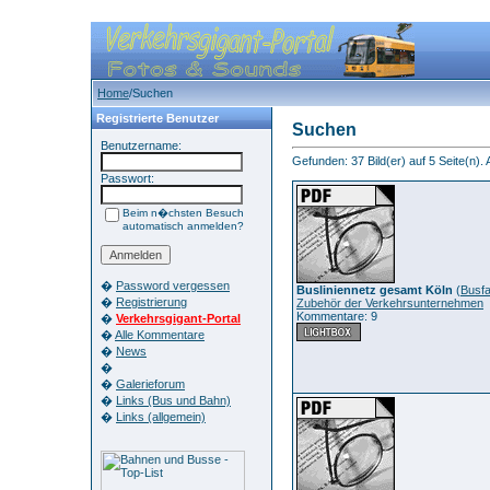
Home
/Suchen
Registrierte Benutzer
Suchen
Benutzername:
Gefunden: 37 Bild(er) auf 5 Seite(n). A
Passwort:
Beim n�chsten Besuch
automatisch anmelden?
�
Password vergessen
Busliniennetz gesamt Köln
(
Busf
�
Registrierung
Zubehör der Verkehrsunternehmen
Kommentare: 9
�
Verkehrsgigant-Portal
�
Alle Kommentare
�
News
�
�
Galerieforum
�
Links (Bus und Bahn)
�
Links (allgemein)