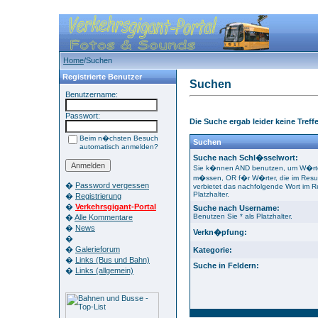
Home
/Suchen
Registrierte Benutzer
Suchen
Benutzername:
Passwort:
Die Suche ergab leider keine Treffe
Beim n�chsten Besuch
Suchen
automatisch anmelden?
Suche nach Schl�sselwort:
Sie k�nnen AND benutzen, um W�rter
m�ssen, OR f�r W�rter, die im Resu
�
Password vergessen
verbietet das nachfolgende Wort im Re
Platzhalter.
�
Registrierung
�
Verkehrsgigant-Portal
Suche nach Username:
Benutzen Sie * als Platzhalter.
�
Alle Kommentare
�
News
Verkn�pfung:
�
�
Galerieforum
Kategorie:
�
Links (Bus und Bahn)
Suche in Feldern:
�
Links (allgemein)