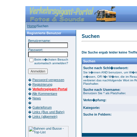
Home
/Suchen
Registrierte Benutzer
Suchen
Benutzername:
Passwort:
Die Suche ergab leider keine Treffe
Beim n�chsten Besuch
Suchen
automatisch anmelden?
Suche nach Schl�sselwort:
Sie k�nnen AND benutzen, um W�rter
m�ssen, OR f�r W�rter, die im Resu
�
Password vergessen
verbietet das nachfolgende Wort im Re
Platzhalter.
�
Registrierung
�
Verkehrsgigant-Portal
Suche nach Username:
Benutzen Sie * als Platzhalter.
�
Alle Kommentare
�
News
Verkn�pfung:
�
�
Galerieforum
Kategorie:
�
Links (Bus und Bahn)
Suche in Feldern:
�
Links (allgemein)