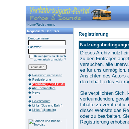
Home
/Registrierung
Registrierte Benutzer
Registrierung
Benutzername:
Nutzungsbedingunge
Passwort:
Dieses Archiv nutzt 
Beim n�chsten Besuch
zu den Einträgen abge
automatisch anmelden?
versuchen, alle unerw
es für uns unmöglich, a
Ansichten des Autors 
�
Password vergessen
�
Registrierung
den Inhalt jedes Beitr
�
Verkehrsgigant-Portal
�
Alle Kommentare
Sie verpflichten Sich,
�
News
�
verleumdenden, gewalt
�
Galerieforum
Inhalte zu veröffentli
�
Links (Bus und Bahn)
dieser Website das Re
�
Links (allgemein)
oder zu bearbeiten. S
Registrierung erhoben