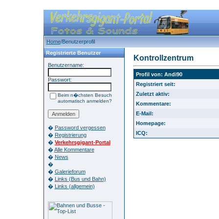
Home
/Benutzerprofil
Registrierte Benutzer
Kontrollzentrum
Benutzername:
Profil von: Andi90
Passwort:
Registriert seit:
Zuletzt aktiv:
Beim n�chsten Besuch
automatisch anmelden?
Kommentare:
E-Mail:
Homepage:
�
Password vergessen
ICQ:
�
Registrierung
�
Verkehrsgigant-Portal
�
Alle Kommentare
�
News
�
�
Galerieforum
�
Links (Bus und Bahn)
�
Links (allgemein)