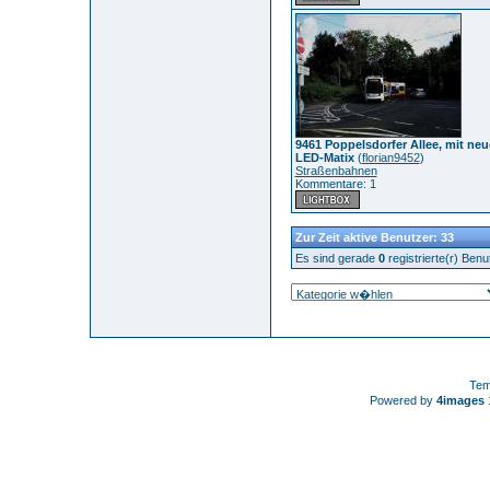
9461 Poppelsdorfer Allee, mit neu
LED-Matix
(
florian9452
)
Straßenbahnen
Kommentare: 1
Zur Zeit aktive Benutzer: 33
Es sind gerade
0
registrierte(r) Ben
Tem
Powered by
4images