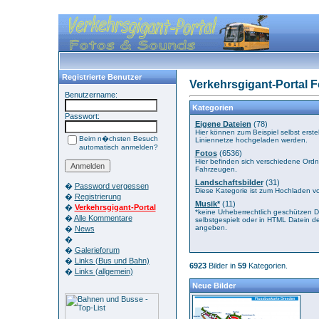
Registrierte Benutzer
Verkehrsgigant-Portal F
Benutzername:
Kategorien
Passwort:
Eigene Dateien
(78)
Hier können zum Beispiel selbst erste
Beim n�chsten Besuch
Liniennetze hochgeladen werden.
automatisch anmelden?
Fotos
(6536)
Hier befinden sich verschiedene Ordn
Fahrzeugen.
Landschaftsbilder
(31)
�
Password vergessen
Diese Kategorie ist zum Hochladen vo
�
Registrierung
Musik*
(11)
�
Verkehrsgigant-Portal
*keine Urheberrechtlich geschützen D
�
Alle Kommentare
selbstgespielt oder in HTML Datein d
angeben.
�
News
�
�
Galerieforum
�
Links (Bus und Bahn)
6923
Bilder in
59
Kategorien.
�
Links (allgemein)
Neue Bilder