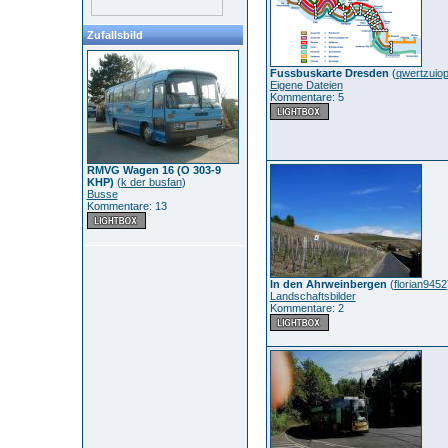
Zufallsbild
Fussbuskarte Dresden
(
qwertzuio
Eigene Dateien
Kommentare: 5
RMVG Wagen 16 (O 303-9
KHP)
(
k der busfan
)
Busse
Kommentare: 13
In den Ahrweinbergen
(
florian9452
Landschaftsbilder
Kommentare: 2