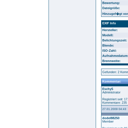
Bewertung:
Dateigröße:
Hinzugef�gt vo
EXIF Info
Hersteller:
Modell:
Belichtungszeit:
Blende:
ISO-Zahl:
Aufnahmedatum
Brennweite:
Gefunden: 2 Komme
Kommentar:
Eschy5
Administrator
Registriert seit: 1
Kommentare: 235
27.01.2009 04:43
dodel88250
Member