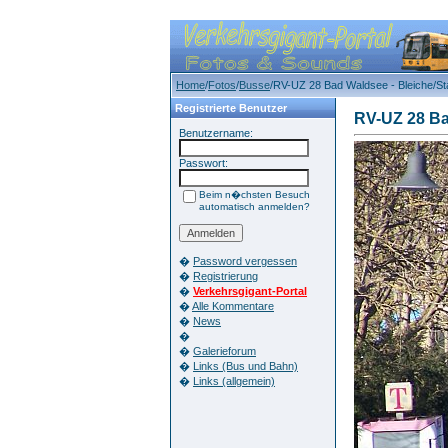
Home
/
Fotos
/
Busse
/RV-UZ 28 Bad Waldsee - Bleiche/Sta
Registrierte Benutzer
RV-UZ 28 Ba
Benutzername:
Passwort:
Beim n�chsten Besuch
automatisch anmelden?
�
Password vergessen
�
Registrierung
�
Verkehrsgigant-Portal
�
Alle Kommentare
�
News
�
�
Galerieforum
�
Links (Bus und Bahn)
�
Links (allgemein)