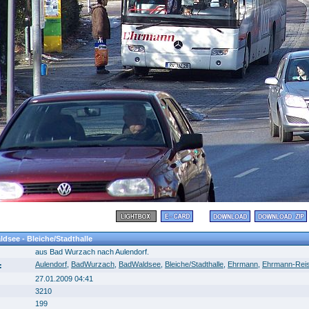
dsee - Bleiche/Stadthalle
aus Bad Wurzach nach Aulendorf.
Aulendorf
,
BadWurzach
,
BadWaldsee
,
Bleiche/Stadthalle
,
Ehrmann
,
Ehrmann-Rei
:
27.01.2009 04:41
3210
199