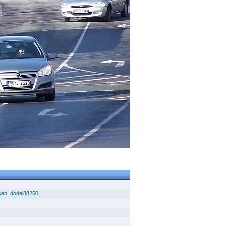
sen
,
dodel88250