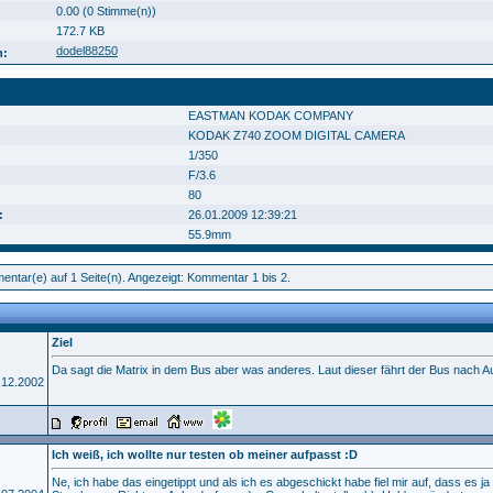
0.00 (0 Stimme(n))
172.7 KB
dodel88250
n:
EASTMAN KODAK COMPANY
KODAK Z740 ZOOM DIGITAL CAMERA
1/350
F/3.6
80
:
26.01.2009 12:39:21
55.9mm
ntar(e) auf 1 Seite(n). Angezeigt: Kommentar 1 bis 2.
Ziel
Da sagt die Matrix in dem Bus aber was anderes. Laut dieser fährt der Bus nach Au
7.12.2002
Ich weiß, ich wollte nur testen ob meiner aufpasst :D
Ne, ich habe das eingetippt und als ich es abgeschickt habe fiel mir auf, dass es ja