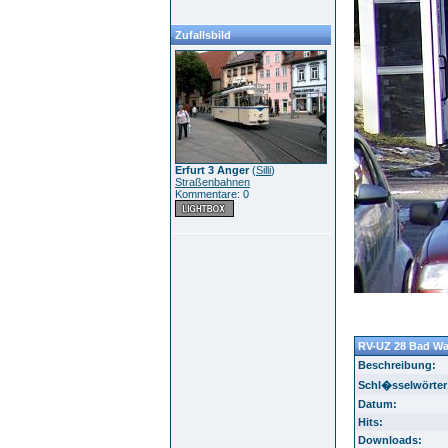
Zufallsbild
Erfurt 3 Anger
(
Silli
)
Straßenbahnen
Kommentare: 0
RV-UZ 28 Bad Wal
Beschreibung:
Schl�sselwörter
Datum:
Hits:
Downloads: