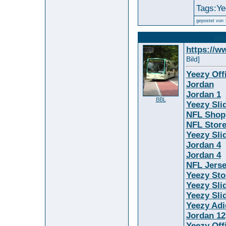
Tags:Ye
gepostet von 
12564. Kommentar
Schn
zum Bild :
https://w
Bild]
Yeezy Off
Jordan
Jordan 1
BBL
Yeezy Sli
NFL Shop
NFL Stor
Yeezy Sli
Jordan 4
Jordan 4
NFL Jers
Yeezy Sto
Yeezy Sli
Yeezy Sli
Yeezy Adi
Jordan 12
Yeezy Off