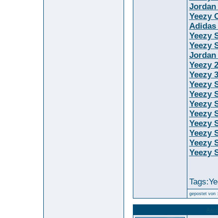
Jordan
Yeezy O
Adidas
Yeezy 
Yeezy S
Jordan
Yeezy 
Yeezy 
Yeezy S
Yeezy 
Yeezy 
Yeezy S
Yeezy 
Yeezy 
Yeezy S
Yeezy S
Tags:Ye
gepostet von 
12569. Kommentar
Aac
zum Bild :