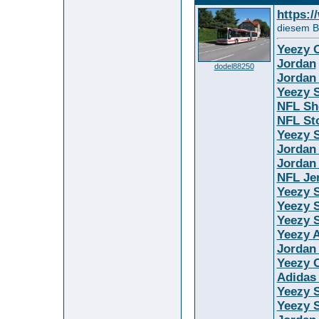
https:
diesem Bi
Yeezy O
Jordan
dodel88250
Jordan
Yeezy S
NFL Sh
NFL St
Yeezy S
Jordan
Jordan
NFL Je
Yeezy 
Yeezy S
Yeezy S
Yeezy 
Jordan
Yeezy O
Adidas
Yeezy 
Yeezy S