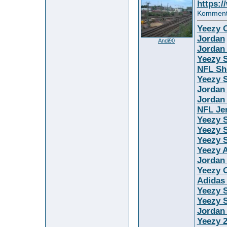
https:/
Kommenta
Yeezy O
Jordan
Andi90
Jordan
Yeezy S
NFL Sh
Yeezy S
Jordan
Jordan
NFL Je
Yeezy 
Yeezy S
Yeezy S
Yeezy 
Jordan
Yeezy O
Adidas
Yeezy 
Yeezy S
Jordan
Yeezy 