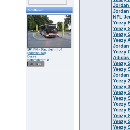
Jordan
Zufallsbild
Jordan
NFL Je
Yeezy 
Yeezy S
Yeezy S
Yeezy 
Jordan
164 FN - Stadtbahnhof
Yeezy O
(
dodel88250
)
Busse
Adidas
Kommentare: 0
Yeezy 
Yeezy S
Jordan
Yeezy 
Yeezy 
Yeezy S
Yeezy 
Yeezy 
Yeezy S
Yeezy 
Yeezy 
Yeezy S