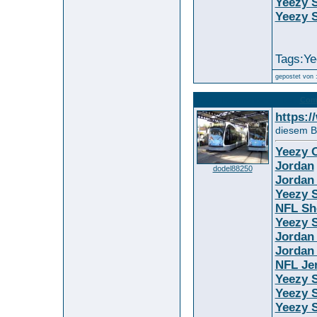
Yeezy S
Yeezy S
Tags:Ye
gepostet von 
12567. Kommentar
Comb
zum Bild :
https:
diesem Bi
Yeezy O
Jordan
dodel88250
Jordan
Yeezy S
NFL Sh
Yeezy S
Jordan
Jordan
NFL Je
Yeezy 
Yeezy S
Yeezy S