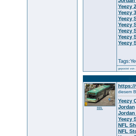
Jordan
Yeezy 
Yeezy 
Yeezy S
Yeezy 
Yeezy 
Yeezy S
Yeezy 
Tags:Ye
gepostet von 
12565. Kommentar
BAD 
zum Bild :
https:
diesem Bi
Yeezy O
Jordan
BBL
Jordan
Yeezy S
NFL Sh
NFL St