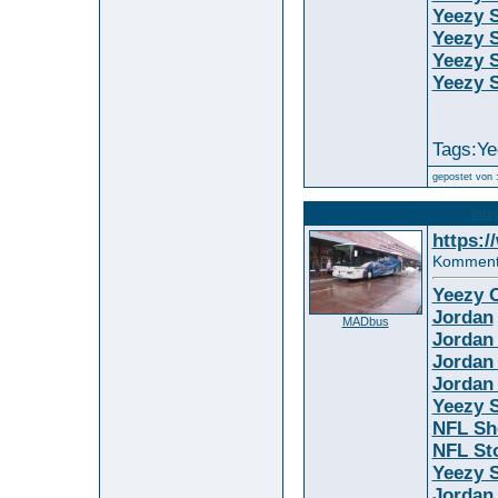
Yeezy S
Yeezy 
Yeezy 
Yeezy S
Tags:Ye
gepostet von 
12562. Kommentar
Inte
zum Bild :
https:/
Kommenta
Yeezy O
Jordan
MADbus
Jordan
Jordan
Jordan
Yeezy S
NFL Sh
NFL St
Yeezy S
Jordan