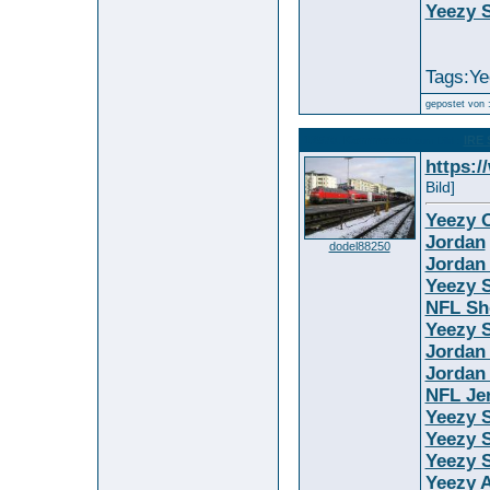
Yeezy S
Tags:Ye
gepostet von 
12570. Kommentar
IRE 
zum Bild :
https:
Bild]
Yeezy O
Jordan
dodel88250
Jordan
Yeezy S
NFL Sh
Yeezy S
Jordan
Jordan
NFL Je
Yeezy 
Yeezy S
Yeezy S
Yeezy 