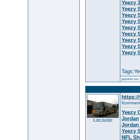
Yeezy 
Yeezy S
Yeezy 
Yeezy 
Yeezy S
Yeezy 
Yeezy 
Yeezy S
Yeezy S
Tags:Ye
gepostet von 
12568. Kommentar
Reis
zum Bild :
https:/
Kommenta
Yeezy O
Jordan
k der busfan
Jordan
Yeezy S
NFL Sh