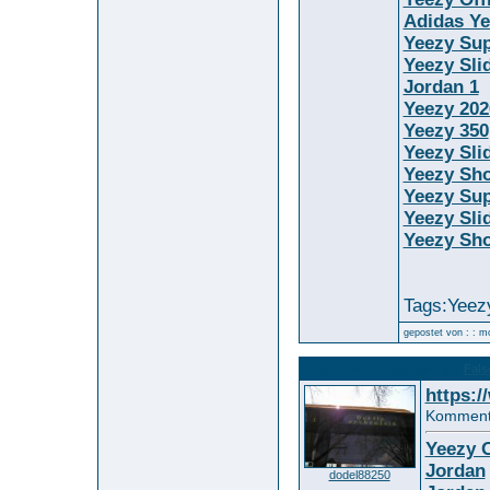
Adidas Ye
Yeezy Sup
Yeezy Sli
Jordan 1
Yeezy 202
Yeezy 350
Yeezy Sli
Yeezy Sh
Yeezy Sup
Yeezy Sli
Yeezy Sh
Tags:Yeez
gepostet von : : m
12563. Kommentar
Fals
zum Bild :
https:/
Kommenta
Yeezy O
Jordan
dodel88250