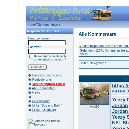
Home
/Alle Kommentare
Registrierte Benutzer
Alle Kommentare
Benutzername:
Auf den folgenden Seiten kannst du
Passwort:
Gefunden: 12571 Kommentar(e) auf
bis 10.
Beim n�chsten Besuch
automatisch anmelden?
Seiten-Navigation :
�
Password vergessen
12571. Kommentar
TEC 
zum Bild :
�
Registrierung
�
Verkehrsgigant-Portal
https:
�
Alle Kommentare
diesem Bi
�
News
�
Yeezy O
�
Galerieforum
Jordan
�
Links (Bus und Bahn)
Andi90
�
Links (allgemein)
Jordan
Yeezy S
NFL Sh
Yeezy S